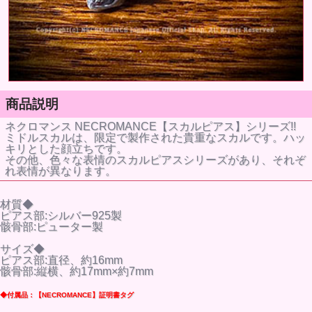
商品説明
ネクロマンス NECROMANCE【スカルピアス】シリーズ!!
ミドルスカルは、限定で製作された貴重なスカルです。ハッ
キリとした顔立ちです。
その他、色々な表情のスカルピアスシリーズがあり、それぞ
れ表情が異なります。
材質◆
ピアス部:シルバー925製
骸骨部:ピューター製
サイズ◆
ピアス部:直径、約16mm
骸骨部:縦横、約17mm×約7mm
◆付属品：【NECROMANCE】証明書タグ