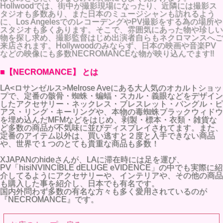
Hollwoodでは、街中が撮影現場になったり、近隣には撮影ス
タジオも多数あり、また日本のミュージシャンも訪れるよう
に、Los AngelesでのレコーデングやPV撮影をする為の場所や
スタジオも多くあります。そこで、雰囲気にあった物や珍しい
物を探し求め、撮影監督はじめ出演者自らもネクロマンスへご
来店されます。Hollywoodのみならず、日本の映画や音楽PV
などの映像にも多数NECROMANCEな物が映り込んでます!!
■【NECROMANCE】 とは
LA<ロサンゼルス>Melrose Aveにある大人気のオカルトショッ
プで、定番の骸骨・蜘蛛・蝙蝠・スカル・義眼などをデザイン
したアクセサリー・ネックレス・ブレスレット・バングル・ピ
アス・リング・キーリングや、本物の毒蜘蛛ブラックウィドウ
を埋め込んだMFMなどをはじめ、剥製・標本・衣類・雑貨な
ど多数の商品が不気味に並びディスプレイされてます。また、
定番のアイテム以外は、買い逃すと２度と入手できない商品
や、世界で１つのとても貴重な商品も多数！
XJAPANのhideさんが、LAに滞在時には足を運び、
PV「hisiNVINCIBLE dELUGE eVIDENCE」の中でも実際に紹
介してるようにアクセサリーや、インテリアや、その他の商品
も購入した事を紹介し、日本でも有名です。
国内外問わず多数の有名な方々も多く愛用されているのが
『NECROMANCE』です。