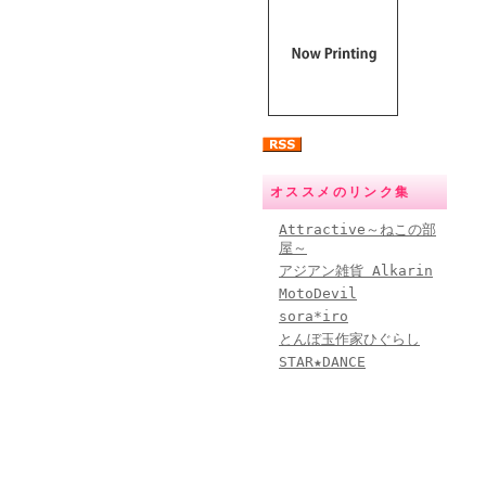
オススメのリンク集
Attractive～ねこの部
屋～
アジアン雑貨 Alkarin
MotoDevil
sora*iro
とんぼ玉作家ひぐらし
STAR★DANCE