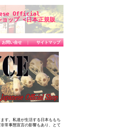
se Official
ップ <日本正規販
お問い合せ
｜
サイトマップ
てます。私達が生活する日本ももち
家非常事態宣言の影響もあり、とて