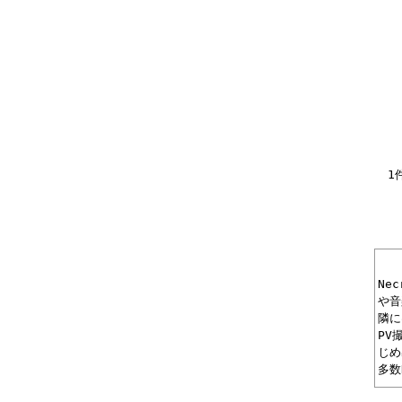
1
Ne
や音
隣に
PV
じめ
多数