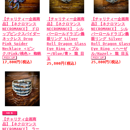
【チャリティー企画商
【チャリティー企画商
【チャリティー企画商
品】【ネクロマンス
品】【ネクロマンス
品】【ネクロマンス
NECROMANCE】 ドロ
NECROMANCE】 シル
NECROMANCE】 シル
ップピンクスパイダー
バーロールドラゴン義
バーロールドラゴン義
ネックレス Drop
眼リング Silver
眼リング Silver
Pink Spider
Roll Dragon Glass
Roll Dragon Glas
Necklace ＜ピン
Eye Ring ＜ブル
Eye Ring ＜ヘーゼ
ク/Pink/桃色＞ 蜘蛛
ー/Blue/青＞ 龍 目
ル/Hazel＞ 龍 目玉
玉
17,800円(税込)
25,800円(税込)
25,800円(税込)
【チャリティ企画商
品】【ネクロマンス
NECROMANCE】 ラー