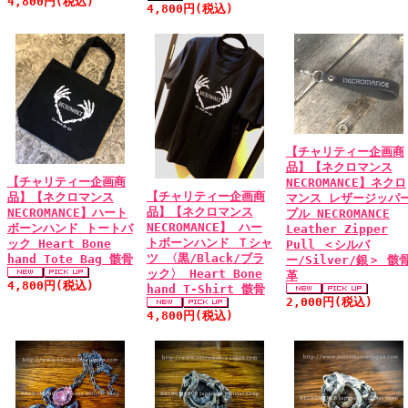
4,800円(税込)
4,800円(税込)
【チャリティー企画商
品】【ネクロマンス
【チャリティー企画商
NECROMANCE】ネクロ
【チャリティー企画商
品】【ネクロマンス
マンス レザージッパ
品】【ネクロマンス
NECROMANCE】ハート
プル NECROMANCE
NECROMANCE】 ハー
ボーンハンド トートバ
Leather Zipper
トボーンハンド Ｔシャ
ック Heart Bone
Pull ＜シルバ
ツ 〈黒/Black/ブラ
hand Tote Bag 骸骨
ー/Silver/銀＞ 骸
ック〉 Heart Bone
革
4,800円(税込)
hand T-Shirt 骸骨
2,000円(税込)
4,800円(税込)