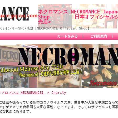
ネクロマンス NECROMANCE Japane
Shop 日本オフィシャルショ
売店>
オンリーSHOP店舗【NECROMANCE Official Shop】
カートをみる
｜
ご利用案内
｜
クロマンス NECROMANCE】
> Charity
に猛威を振るっている新型コロナウイルスの為、世界中が大変な事態になっ
ですがアメリカ合衆国も大変な事態になってます。そしてロサンゼルスも国
変な状況にあります。