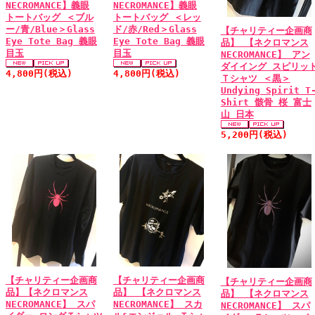
NECROMANCE】義眼
NECROMANCE】義眼
トートバッグ ＜ブル
トートバッグ ＜レッ
ー/青/Blue＞Glass
ド/赤/Red＞Glass
【チャリティー企画商
Eye Tote Bag 義眼
Eye Tote Bag 義眼
品】 【ネクロマンス
目玉
目玉
NECROMANCE】 アン
ダイイング スピリッ
4,800円(税込)
4,800円(税込)
Ｔシャツ ＜黒＞
Undying Spirit T
Shirt 骸骨 桜 富士
山 日本
5,200円(税込)
【チャリティー企画商
【チャリティー企画商
【チャリティー企画商
品】【ネクロマンス
品】 【ネクロマンス
品】 【ネクロマンス
NECROMANCE】 スパ
NECROMANCE】 スカ
NECROMANCE】 スパ