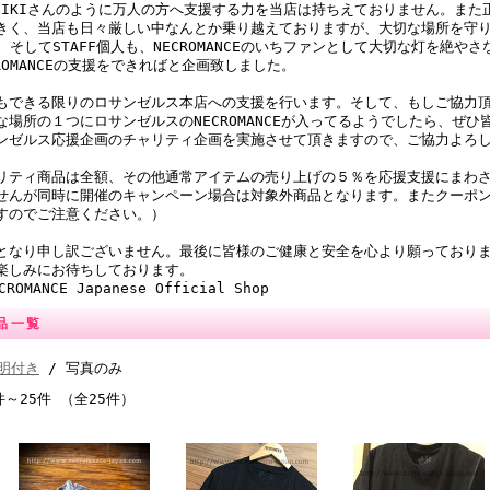
SHIKIさんのように万人の方へ支援する力を当店は持ちえておりません。ま
きく、当店も日々厳しい中なんとか乗り越えておりますが、大切な場所を守りたく、当
op そしてSTAFF個人も、NECROMANCEのいちファンとして大切な灯を絶
CROMANCEの支援をできればと企画致しました。
もできる限りのロサンゼルス本店への支援を行います。そして、もしご協力
な場所の１つにロサンゼルスのNECROMANCEが入ってるようでしたら、ぜ
ンゼルス応援企画のチャリティ企画を実施させて頂きますので、ご協力よろ
リティ商品は全額、その他通常アイテムの売り上げの５％を応援支援にまわさ
せんが同時に開催のキャンペーン場合は対象外商品となります。またクーポ
すのでご注意ください。）
となり申し訳ございません。最後に皆様のご健康と安全を心より願っており
楽しみにお待ちしております。
ROMANCE Japanese Official Shop
品一覧
明付き
/ 写真のみ
件～25件 （全25件）