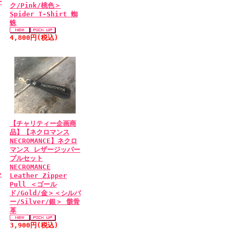
ー
ク/Pink/桃色＞
Spider T-Shirt 蜘
蛛
4,800円(税込)
【チャリティー企画商
品】【ネクロマンス
NECROMANCE】ネクロ
マンス レザージッパー
プルセット
NECROMANCE
ャ
Leather Zipper
Pull ＜ゴール
ド/Gold/金＞＜シルバ
ー/Silver/銀＞ 骸骨
革
3,900円(税込)