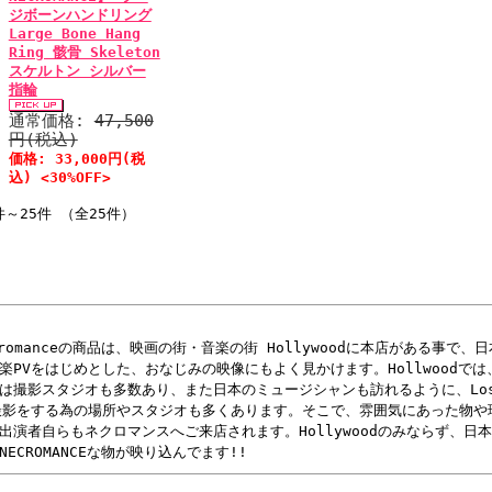
ジボーンハンドリング
Large Bone Hang
Ring 骸骨 Skeleton
スケルトン シルバー
指輪
通常価格:
47,500
円(税込)
価格: 33,000円(税
込) <30%OFF>
件～25件 （全25件）
cromanceの商品は、映画の街・音楽の街 Hollywoodに本店がある事で
楽PVをはじめとした、おなじみの映像にもよく見かけます。Hollwoodで
は撮影スタジオも多数あり、また日本のミュージシャンも訪れるように、Los 
撮影をする為の場所やスタジオも多くあります。そこで、雰囲気にあった物や
出演者自らもネクロマンスへご来店されます。Hollywoodのみならず、日
NECROMANCEな物が映り込んでます!!