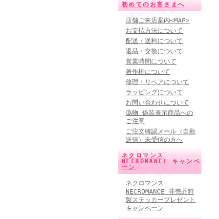
初めてのお客さまへ
店舗ご来店案内<MAP>
お支払方法について
配送・送料について
返品・交換について
営業時間について
著作権について
修理・リペアについて
ラッピングについて
お問い合わせについて
偽物 偽装表示商品への
ご注意
ご注文確認メール（自動
送信）未受信の方へ
ネクロマンス
NECROMANCE キャンペ
ーン
ネクロマンス
NECROMANCE 非売品特
製ステッカープレゼント
キャンペーン