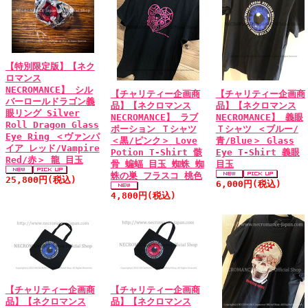
【特別限定版】【ネク
ロマンス
NECROMANCE】 シル
【チャリティー企画商
【チャリティー企画商
バーロールドラゴン義
品】【ネクロマンス
品】【ネクロマンス
眼リング Silver
NECROMANCE】 ラブ
NECROMANCE】 義眼
Roll Dragon Glass
ポーション Ｔシャツ
Ｔシャツ ＜ブルー/
Eye Ring ＜ヴァンパ
＜黒/ピンク＞ Love
青/Blue＞ Glass
イア レッド/Vampire
Potion T-Shirt 骸
Eye T-Shirt 義眼
Red/赤＞ 龍 目玉
骨 蝙蝠 目玉 蜘蛛 蜘
目玉
蛛の巣 フラスコ 桃色
25,800円(税込)
6,000円(税込)
4,800円(税込)
【チャリティー企画商
【チャリティー企画商
品】【ネクロマンス
品】【ネクロマンス