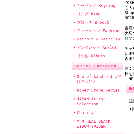
YO
キーリング Keyring
も大
Sh
リング Ring
NE
ブローチ Brooch
当店
ファッション Fashion
大切
ロサ
Hairpin & Hairclip
アンクレット Anklet
チャ
いま
その他 Others
きま
Series Category
長文
日を
One of kind ＜１点だ
NEC
けの商品＞
商
Power Stone Series
JAPAN Artist
説
Selection
1
Charity
MFM REAL BLACK
WIDOW SPIDER