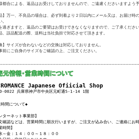
様都合による、返品はお受けしておりませんので、ご遠慮くださいますよう
品】万一、不良品の場合は、必ず到着より２日以内にメール又は、お届け時
い。
を過ぎますと、返品のご要望はお受けできなくなりますので、ご了承くださ
品、誤品配送の際、送料は当社負担で対応させて頂きます。
換】サイズが合わないなどの交換は対応しておりません。
事前にご自身のサイズをご確認の上、ご注文ください。
CROMANCE Japanese Ofiicial Shop
0-0022 兵庫県神戸市中央区元町通5-1-14 1階
業時間について◆
ンターネット事業部】
文確認などは、営業時間に順次行いますが、ご注文が込み合い、ご連絡にお
業時間】
水～金：１４：００～１８：００