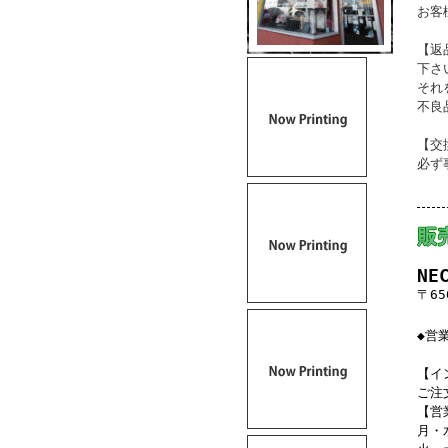
お客
【返
下さ
それ
不良
【交
必ず
NE
〒65
◆営
【イ
ご注
【営
月・