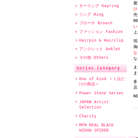
最
キーリング Keyring
リング Ring
売
N
ブローチ Brooch
い
ファッション Fashion
上
Hairpin & Hairclip
現
偽
アンクレット Anklet
な
その他 Others
な
ま
Series Category
ま
One of kind ＜１点だ
多
けの商品＞
店
Power Stone Series
N
JAPAN Artist
Selection
Charity
MFM REAL BLACK
WIDOW SPIDER