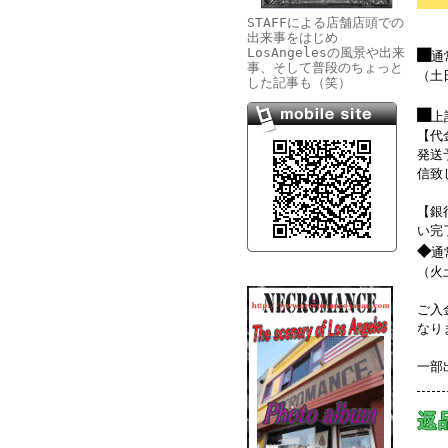
STAFFによる店舗店頭での
出来事をはじめ
■
LosAngelesの風景や出来
通
事、そして普段のちょっと
（土
した記事も（笑）
■
上
【代
発送
信致
【銀
い完
◆
通
（火
ご入
なり
一部