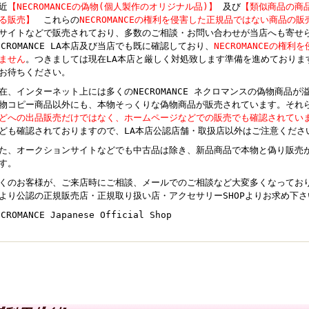
近
【NECROMANCEの偽物(個人製作のオリジナル品)】
及び
【類似商品の商
ける販売】
これらの
NECROMANCEの権利を侵害した正規品ではない商品の販
サイトなどで販売されており、多数のご相談・お問い合わせが当店へも寄せ
ECROMANCE LA本店及び当店でも既に確認しており、
NECROMANCEの権利
ません
。つきましては現在LA本店と厳しく対処致します準備を進めておりま
お待ちください。
在、インターネット上には多くのNECROMANCE ネクロマンスの偽物商品
物コピー商品以外にも、本物そっくりな偽物商品が販売されています。それ
どへの出品販売だけではなく、ホームページなどでの販売でも確認されてい
ども確認されておりますので、LA本店公認店舗・取扱店以外はご注意くださ
た、オークションサイトなどでも中古品は除き、新品商品で本物と偽り販売
す。
くのお客様が、ご来店時にご相談、メールでのご相談など大変多くなっており
より公認の正規販売店・正規取り扱い店・アクセサリーSHOPよりお求め下さ
ECROMANCE Japanese Official Shop