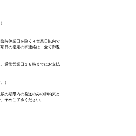
。）
・臨時休業日を除く４営業日以内で
び期日の指定の御連絡は、全て御返
後、通常営業日１８時までにお支払
す。）
記載の期限内の発送のみの御約束と
で、予めご了承ください。