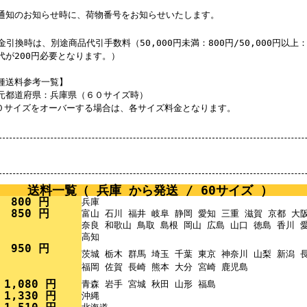
通知のお知らせ時に、荷物番号をお知らせいたします。
金引換時は、別途商品代引手数料（50,000円未満：800円/50,000円以上：
代が200円必要となります。）
種送料参考一覧】
元都道府県：兵庫県（６０サイズ時）
０サイズをオーバーする場合は、各サイズ料金となります。
送料一覧（ 兵庫 から発送 / 60サイズ ）
800 円
兵庫
850 円
富山 石川 福井 岐阜 静岡 愛知 三重 滋賀 京都 大
奈良 和歌山 鳥取 島根 岡山 広島 山口 徳島 香川 
高知
950 円
茨城 栃木 群馬 埼玉 千葉 東京 神奈川 山梨 新潟
福岡 佐賀 長崎 熊本 大分 宮崎 鹿児島
1,080 円
青森 岩手 宮城 秋田 山形 福島
1,330 円
沖縄