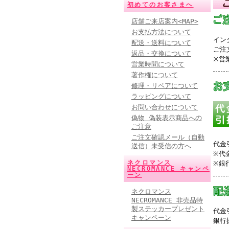
初めてのお客さまへ
店舗ご来店案内<MAP>
お支払方法について
イン
配送・送料について
ご注
返品・交換について
※営
営業時間について
著作権について
修理・リペアについて
ラッピングについて
お問い合わせについて
偽物 偽装表示商品への
ご注意
ご注文確認メール（自動
代金
送信）未受信の方へ
※代
ネクロマンス
※銀
NECROMANCE キャンペ
ーン
ネクロマンス
NECROMANCE 非売品特
製ステッカープレゼント
代金
キャンペーン
銀行