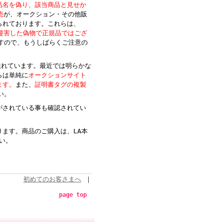
品名を偽り、該当商品と見せか
売
が、オークション・その他販
られております。これらは、
を侵害
した偽物で正規品ではござ
すので、もうしばらくご注意の
が溢れています。最近では明らかな
らは単純に
オークションサイト
ます。
また、
証明書タグの複製
い。
がされている事も確認されてい
ます。商品のご購入は、LA本
い。
初めてのお客さまへ
｜
page top