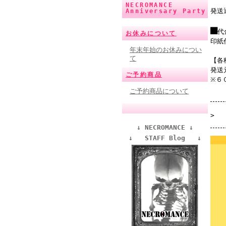
NECROMANCE
発送
Anniversary Party
■
代
お休みについて
印紙
年末年始のお休みについ
て
【各
発送
ご予約商品
※６
ご予約商品について
>
↓ NECROMANCE ↓
↓ STAFF Blog ↓