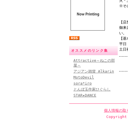
火・
※そ
【店
御来
い。
【基
平日
土日
オススメのリンク集
Attractive～ねこの部
屋～
アジアン雑貨 Alkarin
MotoDevil
sora*iro
とんぼ玉作家ひぐらし
STAR★DANCE
個人情報の取
Copyright