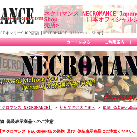
ネクロマンス NECROMANCE Japane
Shop 日本オフィシャルショ
売店>
オンリーSHOP店舗【NECROMANCE Official Shop】
カートをみる
｜
ご利用案内
｜
クロマンス NECROMANCE】
>
初めてのお客さまへ
>
偽物 偽装表示商
物 偽装表示商品へのご注意
【ネクロマンス NECROMANCEの偽物 及び 偽装表示商品にご注意ください