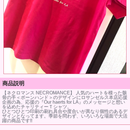
商品説明
【ネクロマンス NECROMANCE】 人気のハートを模った骸
骨の手＜ボーンハンド＞のデザインにロサンゼルス本店応援
企画の為、応援の『Our haerts for LA』のメッセージと想い
を込めたチャリティーＴシャツ。
ひとつひとつ印刷の刷れ具合や度合いが異なり個性のあるデ
ザインとなってます。季節を問わず、いろいろな場面で大活
躍の商品です!!