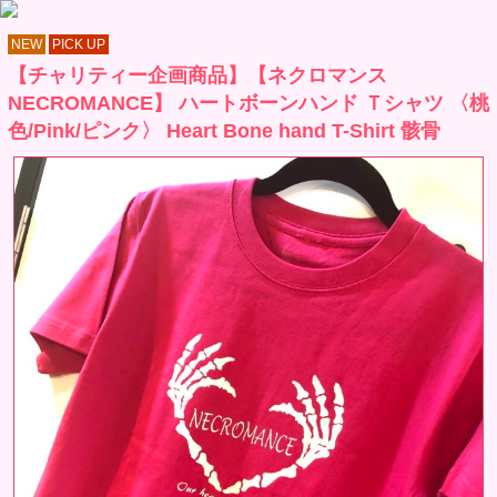
NEW
PICK UP
【チャリティー企画商品】【ネクロマンス
NECROMANCE】 ハートボーンハンド Ｔシャツ 〈桃
色/Pink/ピンク〉 Heart Bone hand T-Shirt 骸骨