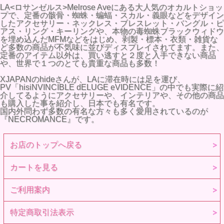
LA<ロサンゼルス>Melrose Aveにある大人気のオカルトショッ
プで、定番の骸骨・蜘蛛・蝙蝠・スカル・義眼などをデザイン
したアクセサリー・ネックレス・ブレスレット・バングル・ピ
アス・リング・キーリングや、本物の毒蜘蛛ブラックウィドウ
を埋め込んだMFMなどをはじめ、剥製・標本・衣類・雑貨な
ど多数の商品が不気味に並びディスプレイされてます。また、
定番のアイテム以外は、買い逃すと２度と入手できない商品
や、世界で１つのとても貴重な商品も多数！
XJAPANのhideさんが、LAに滞在時には足を運び、
PV「hisiNVINCIBLE dELUGE eVIDENCE」の中でも実際に紹
介してるようにアクセサリーや、インテリアや、その他の商品
も購入した事を紹介し、日本でも有名です。
国内外問わず多数の有名な方々も多く愛用されているのが
『NECROMANCE』です。
お店のトップへ戻る
カートを見る
ご利用案内
特定商取引法表示