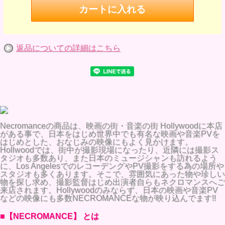
返品についての詳細はこちら
Necromanceの商品は、映画の街・音楽の街 Hollywoodに本店
がある事で、日本をはじめ世界中でも有名な映画や音楽PVを
はじめとした、おなじみの映像にもよく見かけます。
Hollwoodでは、街中が撮影現場になったり、近隣には撮影ス
タジオも多数あり、また日本のミュージシャンも訪れるよう
に、Los AngelesでのレコーデングやPV撮影をする為の場所や
スタジオも多くあります。そこで、雰囲気にあった物や珍しい
物を探し求め、撮影監督はじめ出演者自らもネクロマンスへご
来店されます。Hollywoodのみならず、日本の映画や音楽PV
などの映像にも多数NECROMANCEな物が映り込んでます!!
■【NECROMANCE】 とは