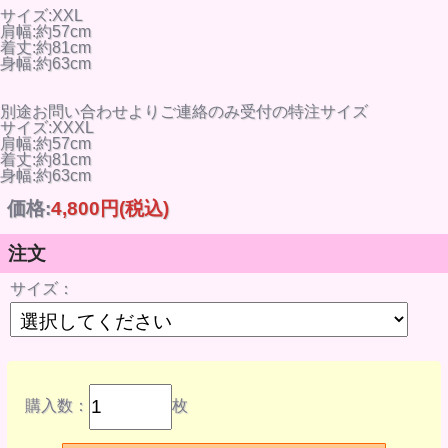
サイズ:XXL
肩幅:約57cm
着丈:約81cm
身幅:約63cm
別途お問い合わせよりご連絡のみ受付の特注サイズ
サイズ:XXXL
肩幅:約57cm
着丈:約81cm
身幅:約63cm
価格:
4,800円
(税込)
注文
サイズ：
購入数：
枚