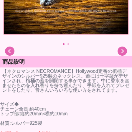
商品説明
【ネクロマンス NECROMANCE】Hollywood定番の棺桶デ
ザインのシルバー925製のネックレス。蓋には十字架がデザ
インされ、棺桶の蓋を開閉する事ができます。中に香水を含
ませたものを入れ香りを持ち運んだり、手紙を入れてプレゼ
ントをしたり、皆さんいろいろな使い方をされてます。
サイズ◆
チェーン全長:約40cm
トップ部:縦約20mm×横約10mm
材質:シルバー925製