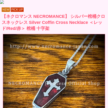
NEW
PICK UP
【ネクロマンス NECROMANCE】 シルバー棺桶クロ
スネックレス Silver Coffin Cross Necklace ＜レッ
ド/Red/赤＞ 棺桶 十字架