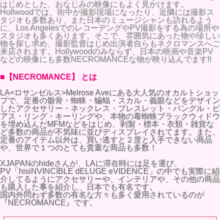
はじめとした、おなじみの映像にもよく見かけます。
Hollwoodでは、街中が撮影現場になったり、近隣には撮影ス
タジオも多数あり、また日本のミュージシャンも訪れるよう
に、Los AngelesでのレコーデングやPV撮影をする為の場所や
スタジオも多くあります。そこで、雰囲気にあった物や珍しい
物を探し求め、撮影監督はじめ出演者自らもネクロマンスへご
来店されます。Hollywoodのみならず、日本の映画や音楽PV
などの映像にも多数NECROMANCEな物が映り込んでます!!
■【NECROMANCE】 とは
LA<ロサンゼルス>Melrose Aveにある大人気のオカルトショッ
プで、定番の骸骨・蜘蛛・蝙蝠・スカル・義眼などをデザイン
したアクセサリー・ネックレス・ブレスレット・バングル・ピ
アス・リング・キーリングや、本物の毒蜘蛛ブラックウィドウ
を埋め込んだMFMなどをはじめ、剥製・標本・衣類・雑貨な
ど多数の商品が不気味に並びディスプレイされてます。また、
定番のアイテム以外は、買い逃すと２度と入手できない商品
や、世界で１つのとても貴重な商品も多数！
XJAPANのhideさんが、LAに滞在時には足を運び、
PV「hisiNVINCIBLE dELUGE eVIDENCE」の中でも実際に紹
介してるようにアクセサリーや、インテリアや、その他の商品
も購入した事を紹介し、日本でも有名です。
国内外問わず多数の有名な方々も多く愛用されているのが
『NECROMANCE』です。