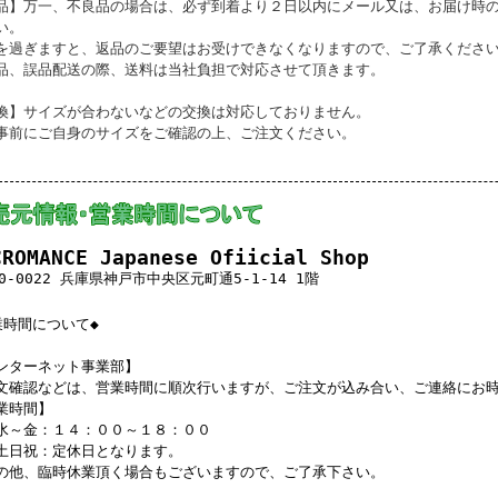
品】万一、不良品の場合は、必ず到着より２日以内にメール又は、お届け時
い。
を過ぎますと、返品のご要望はお受けできなくなりますので、ご了承くださ
品、誤品配送の際、送料は当社負担で対応させて頂きます。
換】サイズが合わないなどの交換は対応しておりません。
事前にご自身のサイズをご確認の上、ご注文ください。
CROMANCE Japanese Ofiicial Shop
0-0022 兵庫県神戸市中央区元町通5-1-14 1階
業時間について◆
ンターネット事業部】
文確認などは、営業時間に順次行いますが、ご注文が込み合い、ご連絡にお
業時間】
水～金：１４：００～１８：００
土日祝：定休日となります。
の他、臨時休業頂く場合もございますので、ご了承下さい。