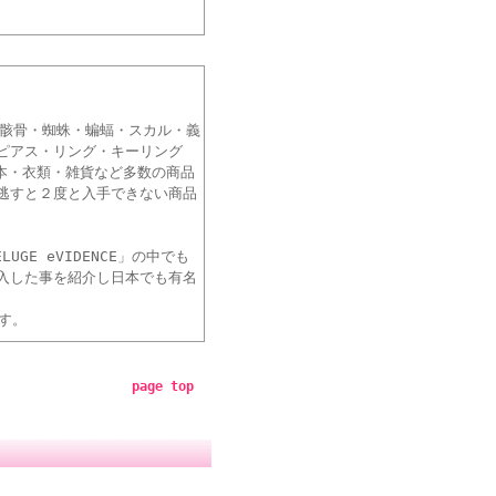
番の骸骨・蜘蛛・蝙蝠・スカル・義
ピアス・リング・キーリング
本・衣類・雑貨など多数の商品
逃すと２度と入手できない商品
LUGE eVIDENCE」の中でも
入した事を紹介し日本でも有名
です。
page top