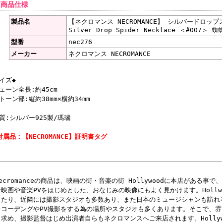
 商品仕様
製品名
【ネクロマンス NECROMANCE】 シルバードロッ
Silver Drop Spider Necklace ＜#007＞
型番
nec276
メーカー
ネクロマンス NECROMANCE
イズ◆
ェーン全長:約45cm
トーン部:縦約38mm×横約34mm
質:シルバー925製/瑪瑙
付属品：【NECROMANCE】証明書タグ
Necromanceの商品は、映画の街・音楽の街 Hollywoodに本店がある
な映画や音楽PVをはじめとした、おなじみの映像にもよく見かけます。Hollw
ったり、近隣には撮影スタジオも多数あり、また日本のミュージシャンも訪れるよう
レコーデングやPV撮影をする為の場所やスタジオも多くあります。そこで、
し求め、撮影監督はじめ出演者自らもネクロマンスへご来店されます。Holly