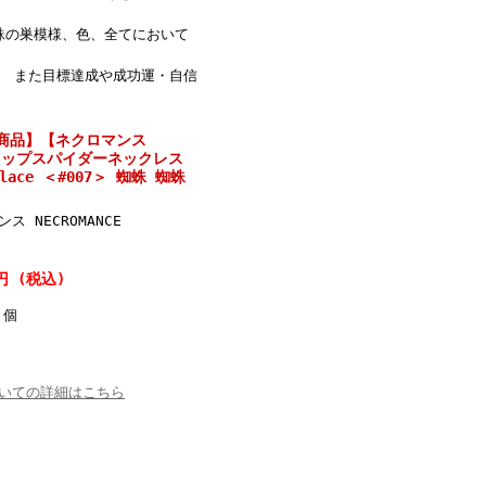
蛛の巣模様、色、全てにおいて
。 また目標達成や成功運・自信
けの商品】【ネクロマンス
ードロップスパイダーネックレス
ecklace ＜#007＞ 蜘蛛 蜘蛛
ス NECROMANCE
0円 (税込)
個
いての詳細はこちら