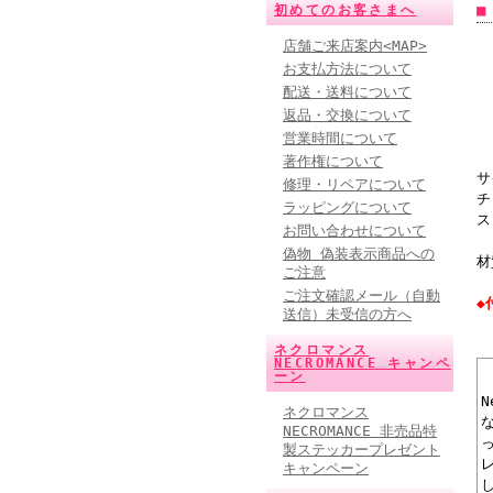
■
初めてのお客さまへ
店舗ご来店案内<MAP>
お支払方法について
配送・送料について
返品・交換について
営業時間について
著作権について
サ
修理・リペアについて
チ
ラッピングについて
ス
お問い合わせについて
偽物 偽装表示商品への
材
ご注意
ご注文確認メール（自動
◆
送信）未受信の方へ
ネクロマンス
NECROMANCE キャンペ
ーン
ネクロマンス
NECROMANCE 非売品特
製ステッカープレゼント
キャンペーン