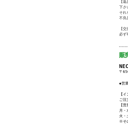
【返
下さ
それ
不良
【交
必ず
NE
〒65
◆営
【イ
ご注
【営
月・
火・
※そ