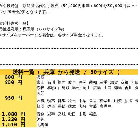
金引換時は、別途商品代引手数料（50,000円未満：800円/50,000円以上：
代が200円必要となります。）
種送料参考一覧】
元都道府県：兵庫県（６０サイズ時）
０サイズをオーバーする場合は、各サイズ料金となります。
送料一覧（ 兵庫 から発送 / 60サイズ ）
800 円
兵庫
850 円
富山 石川 福井 岐阜 静岡 愛知 三重 滋賀 京都 大
奈良 和歌山 鳥取 島根 岡山 広島 山口 徳島 香川 
高知
950 円
茨城 栃木 群馬 埼玉 千葉 東京 神奈川 山梨 新潟
福岡 佐賀 長崎 熊本 大分 宮崎 鹿児島
1,080 円
青森 岩手 宮城 秋田 山形 福島
1,330 円
沖縄
1,510 円
北海道