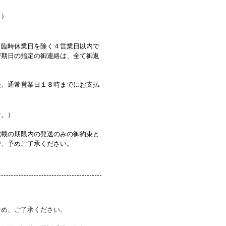
。）
・臨時休業日を除く４営業日以内で
び期日の指定の御連絡は、全て御返
後、通常営業日１８時までにお支払
す。）
記載の期限内の発送のみの御約束と
で、予めご了承ください。
予め、ご了承ください。