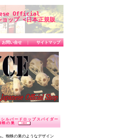
se Official
ップ <日本正規販
お問い合せ
｜
サイトマップ
E】 シルバードロップスパイダー
蛛 蜘蛛の巣
アイテム。蜘蛛の巣のようなデザイン