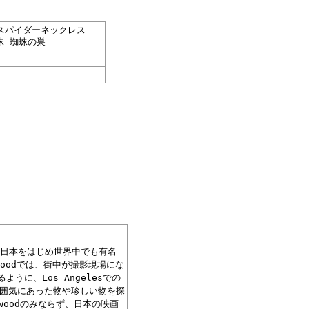
プスパイダーネックレス
 蜘蛛 蜘蛛の巣
事で、日本をはじめ世界中でも有名
oodでは、街中が撮影現場にな
に、Los Angelesでの
雰囲気にあった物や珍しい物を探
woodのみならず、日本の映画