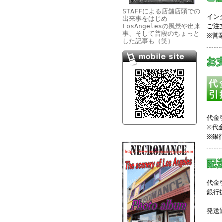
STAFFによる店舗店頭での
イン
出来事をはじめ
LosAngelesの風景や出来
ご注
事、そして普段のちょっと
※営
した記事も（笑）
代金
※代
※銀
代金
銀行
発送