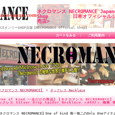
ネクロマンス NECROMANCE Japane
Shop 日本オフィシャルショ
売店>
オンリーSHOP店舗【NECROMANCE Official Shop】
カートをみる
｜
ご利用案内
｜
クロマンス NECROMANCE】
>
ネックレス Necklace
One of kind 一点だけの商品】【ネクロマンス NECROMANC
ックレス Silver Drop Spider Necklace ＜#007＞ 蜘
ネクロマンス NECROMANCE】One of kind 唯一無二のOnly One