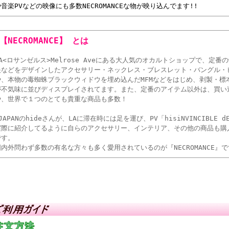
や音楽PVなどの映像にも多数NECROMANCEな物が映り込んでます!!
■【NECROMANCE】 とは
LA<ロサンゼルス>Melrose Aveにある大人気のオカルトショップで、定
眼などをデザインしたアクセサリー・ネックレス・ブレスレット・バングル・
や、本物の毒蜘蛛ブラックウィドウを埋め込んだMFMなどをはじめ、剥製・標
が不気味に並びディスプレイされてます。また、定番のアイテム以外は、買い
や、世界で１つのとても貴重な商品も多数！
JAPANのhideさんが、LAに滞在時には足を運び、PV「hisiNVINCIBLE dE
実際に紹介してるように自らのアクセサリー、インテリア、その他の商品も購
です。
国内外問わず多数の有名な方々も多く愛用されているのが『NECROMANCE』