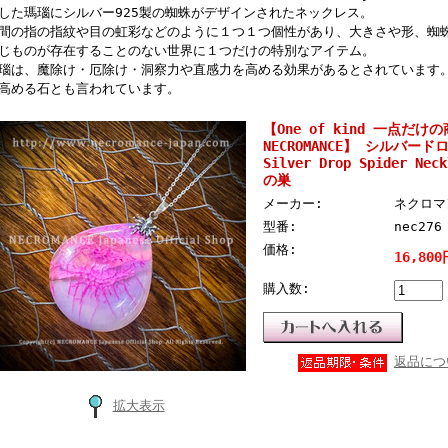
した瑪瑙にシルバー925製の蜘蛛がデザインされたネックレス。
間の指の指紋や目の虹彩などのように１つ１つ個性があり、大きさや形、蜘
じものが存在することのない世界に１つだけの特別なアイテム。
瑙は、魔除け・厄除け・洞察力や直感力を高める効果があるとされています
高める石とも言われています。
【One of kind 一点だ
NECROMANCE】 シルバ
Silver Drop Spider N
の巣
メーカー:
ネクロマン
型番:
nec276
価格:
16,80
購入数:
返品につ
拡大表示