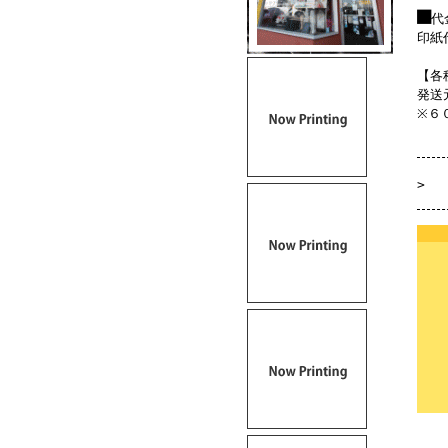
■
代
印紙
【各
発送
※６
>