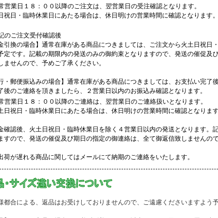
常営業日１８：００以降のご注文は、翌営業日の受注確認となります。
日祝日・臨時休業日にあたる場合は、休日明けの営業時間に確認となります
記のご注文受付確認後
金引換の場合】通常在庫がある商品につきましては、ご注文から火土日祝日
予定です。記載の期限内の発送のみの御約束となりますので、発送の催促及
しませんので、予めご了承ください。
行・郵便振込みの場合】通常在庫がある商品につきましては、お支払い完了
了後のご連絡を頂きましたら、２営業日以内のお振込み確認となります。
常営業日１８：００以降のご連絡は、翌営業日のご連絡扱いとなります。
土日祝日・臨時休業日にあたる場合は、休日明けの営業時間に確認となりま
金確認後、火土日祝日・臨時休業日を除く４営業日以内の発送となります。
ますので、発送の催促及び期日の指定の御連絡は、全て御返信致しませんの
出荷が遅れる商品に関してはメールにて納期のご連絡をいたします。
様都合による、返品はお受けしておりませんので、ご遠慮くださいますよう