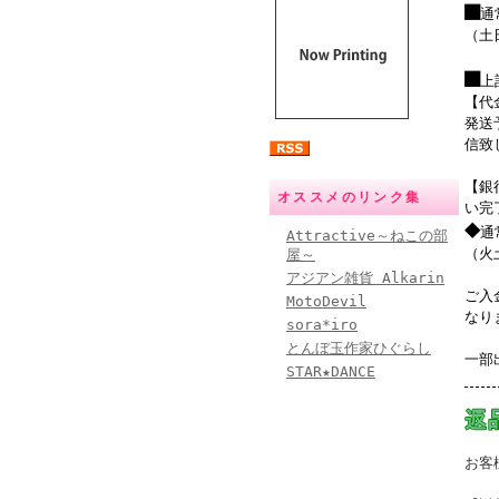
■
通
（土
■
上
【代
発送
信致
【銀
オススメのリンク集
い完
◆
通
Attractive～ねこの部
（火
屋～
アジアン雑貨 Alkarin
ご入
MotoDevil
なり
sora*iro
とんぼ玉作家ひぐらし
一部
STAR★DANCE
お客