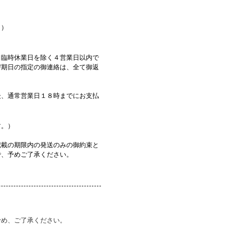
。）
・臨時休業日を除く４営業日以内で
び期日の指定の御連絡は、全て御返
後、通常営業日１８時までにお支払
す。）
記載の期限内の発送のみの御約束と
で、予めご了承ください。
予め、ご了承ください。