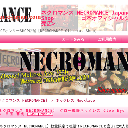
ネクロマンス NECROMANCE Japane
Shop 日本オフィシャルショ
売店>
オンリーSHOP店舗【NECROMANCE Official Shop】
カートをみる
｜
ご利用案内
｜
クロマンス NECROMANCE】
>
ネックレス Necklace
ネクロマンス NECROMANCE】 グロー義眼ネックレス Glow Eye N
＞ 目玉 蓄光
ネクロマンス NECROMANCE】数量限定で復活！NECROMANCEと言えば大