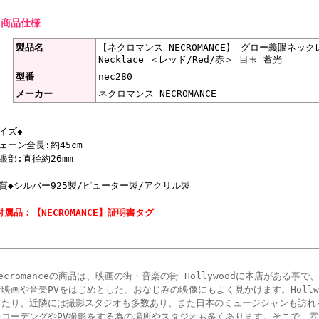
 商品仕様
製品名
【ネクロマンス NECROMANCE】 グロー義眼ネックレス
Necklace ＜レッド/Red/赤＞ 目玉 蓄光
型番
nec280
メーカー
ネクロマンス NECROMANCE
イズ◆
ェーン全長:約45cm
眼部:直径約26mm
質◆シルバー925製/ピューター製/アクリル製
付属品：【NECROMANCE】証明書タグ
Necromanceの商品は、映画の街・音楽の街 Hollywoodに本店がある
な映画や音楽PVをはじめとした、おなじみの映像にもよく見かけます。Hollw
ったり、近隣には撮影スタジオも多数あり、また日本のミュージシャンも訪れるよう
レコーデングやPV撮影をする為の場所やスタジオも多くあります。そこで、