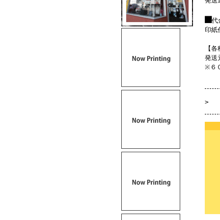
発送
■
代
印紙
【各
発送
※６
>