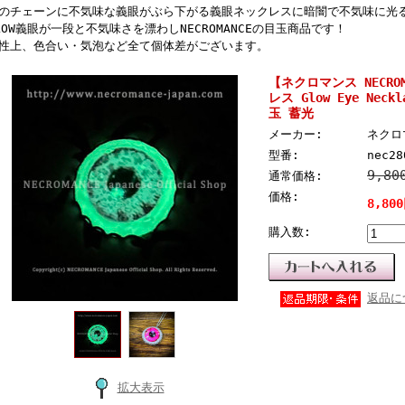
のチェーンに不気味な義眼がぶら下がる義眼ネックレスに暗闇で不気味に光る
LOW義眼が一段と不気味さを漂わしNECROMANCEの目玉商品です！
性上、色合い・気泡など全て個体差がございます。
【ネクロマンス NECRO
レス Glow Eye Nec
玉 蓄光
メーカー:
ネクロマ
型番:
nec28
9,8
通常価格:
価格:
8,80
購入数:
返品に
拡大表示