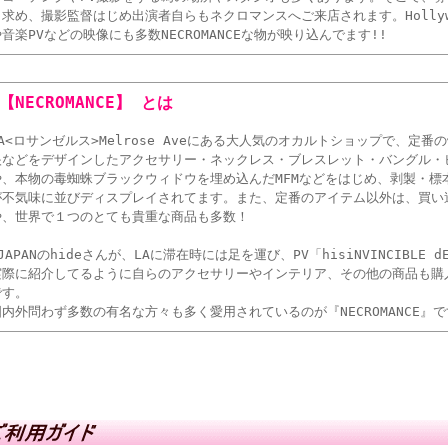
し求め、撮影監督はじめ出演者自らもネクロマンスへご来店されます。Holly
や音楽PVなどの映像にも多数NECROMANCEな物が映り込んでます!!
■【NECROMANCE】 とは
LA<ロサンゼルス>Melrose Aveにある大人気のオカルトショップで、定
眼などをデザインしたアクセサリー・ネックレス・ブレスレット・バングル・
や、本物の毒蜘蛛ブラックウィドウを埋め込んだMFMなどをはじめ、剥製・標
が不気味に並びディスプレイされてます。また、定番のアイテム以外は、買い
や、世界で１つのとても貴重な商品も多数！
JAPANのhideさんが、LAに滞在時には足を運び、PV「hisiNVINCIBLE dE
実際に紹介してるように自らのアクセサリーやインテリア、その他の商品も購
です。
国内外問わず多数の有名な方々も多く愛用されているのが『NECROMANCE』