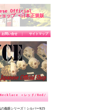
se Official
ップ <日本正規販
お問い合せ
｜
サイトマップ
ecklace ＜レッド/Red/
人気の義眼シリーズ！シルバー925