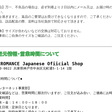
品】万一、不良品の場合は、必ず到着より２日以内にメール又は、お届け時
い。
を過ぎますと、返品のご要望はお受けできなくなりますので、ご了承くださ
品、誤品配送の際、送料は当社負担で対応させて頂きます。
換】サイズが合わないなどの交換は対応しておりません。
事前にご自身のサイズをご確認の上、ご注文ください。
CROMANCE Japanese Ofiicial Shop
0-0022 兵庫県神戸市中央区元町通5-1-14 1階
業時間について◆
ンターネット事業部】
文確認などは、営業時間に順次行いますが、ご注文が込み合い、ご連絡にお
業時間】
水～金：１４：００～１８：００
土日祝：定休日となります。
の他、臨時休業頂く場合もございますので、ご了承下さい。