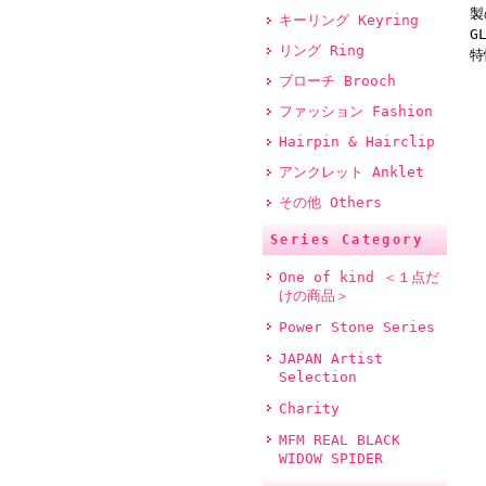
製
キーリング Keyring
G
リング Ring
特
ブローチ Brooch
ファッション Fashion
Hairpin & Hairclip
アンクレット Anklet
その他 Others
Series Category
One of kind ＜１点だ
けの商品＞
Power Stone Series
JAPAN Artist
Selection
Charity
MFM REAL BLACK
WIDOW SPIDER