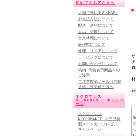
初めてのお客さまへ
■
店舗ご来店案内<MAP>
お支払方法について
配送・送料について
返品・交換について
営業時間について
著作権について
修理・リペアについて
サ
ラッピングについて
チ
お問い合わせについて
義
偽物 偽装表示商品への
ご注意
材
ご注文確認メール（自動
送信）未受信の方へ
◆
ネクロマンス
NECROMANCE キャンペ
ーン
ネクロマンス
NECROMANCE 非売品特
製ステッカープレゼント
キャンペーン