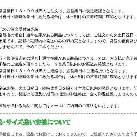
常営業日１８：００以降のご注文は、翌営業日の受注確認となります。
日祝日・臨時休業日にあたる場合は、休日明けの営業時間に確認となります
記のご注文受付確認後
金引換の場合】通常在庫がある商品につきましては、ご注文から火土日祝日
予定です。記載の期限内の発送のみの御約束となりますので、発送の催促及
しませんので、予めご了承ください。
行・郵便振込みの場合】通常在庫がある商品につきましては、お支払い完了
了後のご連絡を頂きましたら、２営業日以内のお振込み確認となります。
常営業日１８：００以降のご連絡は、翌営業日のご連絡扱いとなります。
土日祝日・臨時休業日にあたる場合は、休日明けの営業時間に確認となりま
金確認後、火土日祝日・臨時休業日を除く４営業日以内の発送となります。
ますので、発送の催促及び期日の指定の御連絡は、全て御返信致しませんの
出荷が遅れる商品に関してはメールにて納期のご連絡をいたします。
様都合による、返品はお受けしておりませんので、ご遠慮くださいますよう