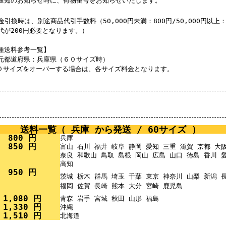
通知のお知らせ時に、荷物番号をお知らせいたします。
金引換時は、別途商品代引手数料（50,000円未満：800円/50,000円以上：
代が200円必要となります。）
種送料参考一覧】
元都道府県：兵庫県（６０サイズ時）
０サイズをオーバーする場合は、各サイズ料金となります。
送料一覧（ 兵庫 から発送 / 60サイズ ）
800 円
兵庫
850 円
富山 石川 福井 岐阜 静岡 愛知 三重 滋賀 京都 大
奈良 和歌山 鳥取 島根 岡山 広島 山口 徳島 香川 
高知
950 円
茨城 栃木 群馬 埼玉 千葉 東京 神奈川 山梨 新潟
福岡 佐賀 長崎 熊本 大分 宮崎 鹿児島
1,080 円
青森 岩手 宮城 秋田 山形 福島
1,330 円
沖縄
1,510 円
北海道