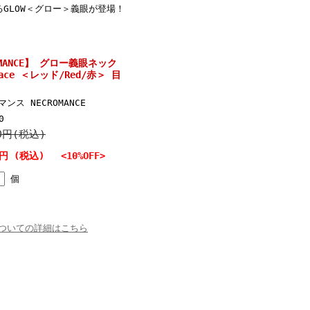
GLOW＜グロー＞義眼が登場！
MANCE】 グロー義眼ネック
klace ＜レッド/Red/赤＞ 目
ンス NECROMANCE
0
00円(税込)
0円 (税込)
<10%OFF>
個
ついての詳細はこちら