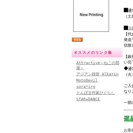
■
通
（土
■
上
【代
発送
信致
オススメのリンク集
【銀
い完
Attractive～ねこの部
◆
屋～
通
アジアン雑貨 Alkarin
（火
MotoDevil
ご入
sora*iro
なり
とんぼ玉作家ひぐらし
STAR★DANCE
一部
お客