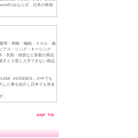
woodのみならず、日本の映画
番の骸骨・蜘蛛・蝙蝠・スカル・義
ピアス・リング・キーリング
本・衣類・雑貨など多数の商品
逃すと２度と入手できない商品
LUGE eVIDENCE」の中でも
入した事を紹介し日本でも有名
です。
page top