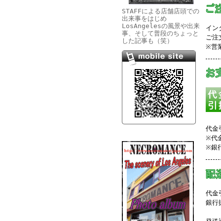
STAFFによる店舗店頭での
出来事をはじめ
LosAngelesの風景や出来
イン
事、そして普段のちょっと
ご注
した記事も（笑）
※営
代金
※代
※銀
代金
銀行