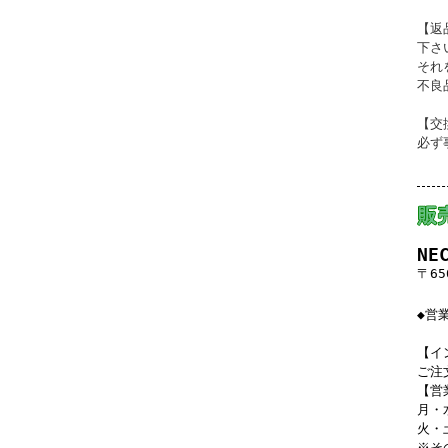
【返
下さ
それ
不良
【交
必ず
NE
〒65
◆営
【イ
ご注
【営
月・
火・
※そ