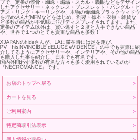
プで、定番の骸骨・蜘蛛・蝙蝠・スカル・義眼などをデザイン
したアクセサリー・ネックレス・ブレスレット・バングル・ピ
アス・リング・キーリングや、本物の毒蜘蛛ブラックウィドウ
を埋め込んだMFMなどをはじめ、剥製・標本・衣類・雑貨な
ど多数の商品が不気味に並びディスプレイされてます。また、
定番のアイテム以外は、買い逃すと２度と入手できない商品
や、世界で１つのとても貴重な商品も多数！
XJAPANのhideさんが、LAに滞在時には足を運び、
PV「hisiNVINCIBLE dELUGE eVIDENCE」の中でも実際に紹
介してるようにアクセサリーや、インテリアや、その他の商品
も購入した事を紹介し、日本でも有名です。
国内外問わず多数の有名な方々も多く愛用されているのが
『NECROMANCE』です。
お店のトップへ戻る
カートを見る
ご利用案内
特定商取引法表示
個人情報の取扱い