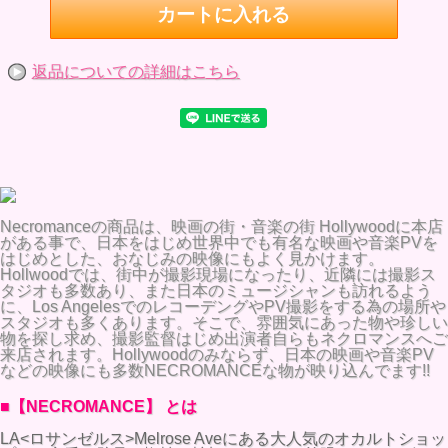
返品についての詳細はこちら
Necromanceの商品は、映画の街・音楽の街 Hollywoodに本店
がある事で、日本をはじめ世界中でも有名な映画や音楽PVを
はじめとした、おなじみの映像にもよく見かけます。
Hollwoodでは、街中が撮影現場になったり、近隣には撮影ス
タジオも多数あり、また日本のミュージシャンも訪れるよう
に、Los AngelesでのレコーデングやPV撮影をする為の場所や
スタジオも多くあります。そこで、雰囲気にあった物や珍しい
物を探し求め、撮影監督はじめ出演者自らもネクロマンスへご
来店されます。Hollywoodのみならず、日本の映画や音楽PV
などの映像にも多数NECROMANCEな物が映り込んでます!!
■【NECROMANCE】 とは
LA<ロサンゼルス>Melrose Aveにある大人気のオカルトショッ