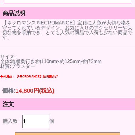
商品説明
【ネクロマンス NECROMANCE】宝箱に人魚が大切な物を
守ってくれているデザイン。お気に入りのアクセサリーや大
切な物を収納でき、とても人気の商品で入荷も少ない商品で
す。
サイズ:
全体:縦横奥行き:約110mm×約125mm×約72mm
材質:プラスター
◆付属品：【NECROMANCE】証明書タグ
価格:
14,800円
(税込)
注文
購入数：
個