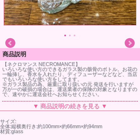
商品説明
【ネクロマンス NECROMANCE】
いろいろな使い方のできるガラス製の骸骨のボトル。お花の
一輪挿し、香水を入れたり、ディフューザーなどなど、当店
でもいろいろな使い方をしてます。
※ガラス製品の為、厳重に取り扱いの元 発送を行いますが
万が一の破損の場合は、運送業者の保険の対象となりますの
で、速やかに運送会社へお知らせください。
▼ 商品説明の続きを見る ▼
サイズ:
全体:縦横奥行き:約100mm×約66mm×約94mm
材質:glass