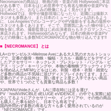
Necromanceの商品は、映画の街・音楽の街 Hollywoodに本店
がある事で、日本をはじめ世界中でも有名な映画や音楽PVを
はじめとした、おなじみの映像にもよく見かけます。
Hollwoodでは、街中が撮影現場になったり、近隣には撮影ス
タジオも多数あり、また日本のミュージシャンも訪れるよう
に、Los AngelesでのレコーデングやPV撮影をする為の場所や
スタジオも多くあります。そこで、雰囲気にあった物や珍しい
物を探し求め、撮影監督はじめ出演者自らもネクロマンスへご
来店されます。Hollywoodのみならず、日本の映画や音楽PV
などの映像にも多数NECROMANCEな物が映り込んでます!!
■【NECROMANCE】 とは
LA<ロサンゼルス>Melrose Aveにある大人気のオカルトショッ
プで、定番の骸骨・蜘蛛・蝙蝠・スカル・義眼などをデザイン
したアクセサリー・ネックレス・ブレスレット・バングル・ピ
アス・リング・キーリングや、本物の毒蜘蛛ブラックウィドウ
を埋め込んだMFMなどをはじめ、剥製・標本・衣類・雑貨な
ど多数の商品が不気味に並びディスプレイされてます。また、
定番のアイテム以外は、買い逃すと２度と入手できない商品
や、世界で１つのとても貴重な商品も多数！
XJAPANのhideさんが、LAに滞在時には足を運び、
PV「hisiNVINCIBLE dELUGE eVIDENCE」の中でも実際に紹
介してるようにアクセサリーや、インテリアや、その他の商品
も購入した事を紹介し、日本でも有名です。
国内外問わず多数の有名な方々も多く愛用されているのが
『NECROMANCE』です。