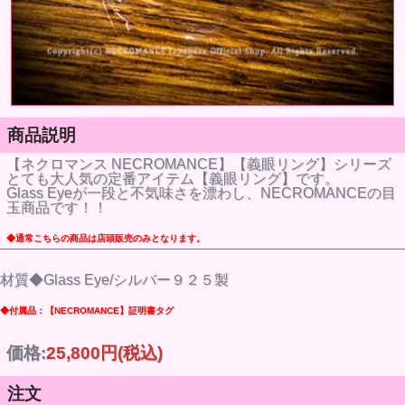
商品説明
【ネクロマンス NECROMANCE】【義眼リング】シリーズ
とても大人気の定番アイテム【義眼リング】です。
Glass Eyeが一段と不気味さを漂わし、NECROMANCEの目
玉商品です！！
◆通常こちらの商品は店頭販売のみとなります。
材質◆Glass Eye/シルバー９２５製
◆付属品：【NECROMANCE】証明書タグ
価格:
25,800円
(税込)
注文