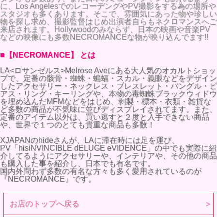
に、Los AngelesでのレコーデングやPV撮影をする為の場所や
スタジオも多くあります。そこで、雰囲気にあった物や珍しい
物を探し求め、撮影監督はじめ出演者自らもネクロマンスへご
来店されます。Hollywoodのみならず、日本の映画や音楽PV
などの映像にも多数NECROMANCEな物が映り込んでます!!
■【NECROMANCE】 とは
LA<ロサンゼルス>Melrose Aveにある大人気のオカルトショッ
プで、定番の骸骨・蜘蛛・蝙蝠・スカル・義眼などをデザイン
したアクセサリー・ネックレス・ブレスレット・バングル・ピ
アス・リング・キーリングや、本物の毒蜘蛛ブラックウィドウ
を埋め込んだMFMなどをはじめ、剥製・標本・衣類・雑貨な
ど多数の商品が不気味に並びディスプレイされてます。また、
定番のアイテム以外は、買い逃すと２度と入手できない商品
や、世界で１つのとても貴重な商品も多数！
XJAPANのhideさんが、LAに滞在時には足を運び、
PV「hisiNVINCIBLE dELUGE eVIDENCE」の中でも実際に紹
介してるようにアクセサリーや、インテリアや、その他の商品
も購入した事を紹介し、日本でも有名です。
国内外問わず多数の有名な方々も多く愛用されているのが
『NECROMANCE』です。
お店のトップへ戻る