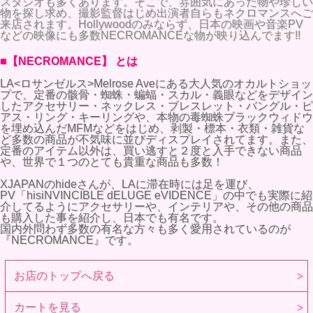
スタジオも多くあります。そこで、雰囲気にあった物や珍しい
物を探し求め、撮影監督はじめ出演者自らもネクロマンスへご
来店されます。Hollywoodのみならず、日本の映画や音楽PV
などの映像にも多数NECROMANCEな物が映り込んでます!!
■【NECROMANCE】 とは
LA<ロサンゼルス>Melrose Aveにある大人気のオカルトショッ
プで、定番の骸骨・蜘蛛・蝙蝠・スカル・義眼などをデザイン
したアクセサリー・ネックレス・ブレスレット・バングル・ピ
アス・リング・キーリングや、本物の毒蜘蛛ブラックウィドウ
を埋め込んだMFMなどをはじめ、剥製・標本・衣類・雑貨な
ど多数の商品が不気味に並びディスプレイされてます。また、
定番のアイテム以外は、買い逃すと２度と入手できない商品
や、世界で１つのとても貴重な商品も多数！
XJAPANのhideさんが、LAに滞在時には足を運び、
PV「hisiNVINCIBLE dELUGE eVIDENCE」の中でも実際に紹
介してるようにアクセサリーや、インテリアや、その他の商品
も購入した事を紹介し、日本でも有名です。
国内外問わず多数の有名な方々も多く愛用されているのが
『NECROMANCE』です。
お店のトップへ戻る
カートを見る