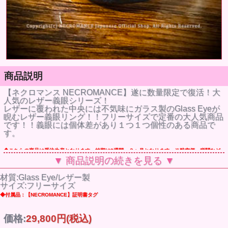
商品説明
【ネクロマンス NECROMANCE】遂に数量限定で復活！大
人気のレザー義眼シリーズ！
レザーに覆われた中央には不気味にガラス製のGlass Eyeが
睨むレザー義眼リング！！フリーサイズで定番の大人気商品
です！！義眼には個体差があり１つ１つ個性のある商品で
す。
◆こちらの商品は受注生産となります。納期は3週間～３ヶ月となります。※航空便・税関など
▼ 商品説明の続きを見る ▼
の状況により、記載より余分にお時間を頂く場合もございます。
材質:Glass Eye/レザー製
サイズ:フリーサイズ
◆付属品：【NECROMANCE】証明書タグ
価格:
29,800円
(税込)