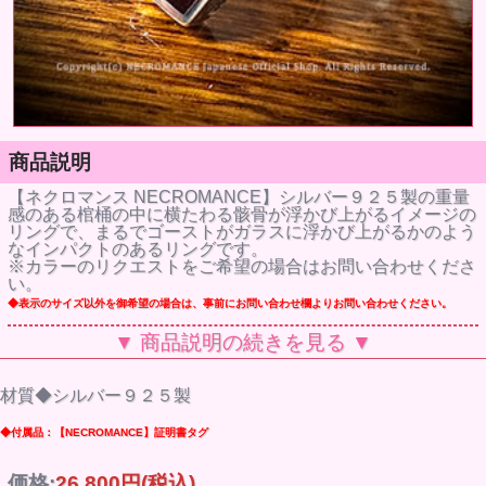
商品説明
【ネクロマンス NECROMANCE】シルバー９２５製の重量
感のある棺桶の中に横たわる骸骨が浮かび上がるイメージの
リングで、まるでゴーストがガラスに浮かび上がるかのよう
なインパクトのあるリングです。
※カラーのリクエストをご希望の場合はお問い合わせくださ
い。
◆表示のサイズ以外を御希望の場合は、事前にお問い合わせ欄よりお問い合わせください。
▼ 商品説明の続きを見る ▼
材質◆シルバー９２５製
◆付属品：【NECROMANCE】証明書タグ
価格:
26,800円
(税込)