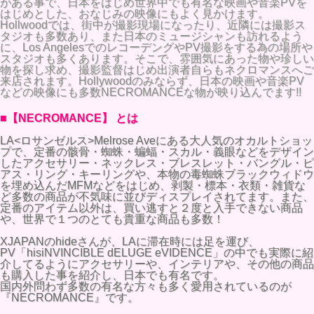
がある事で、日本をはじめ世界中でも有名な映画や音楽PVを
はじめとした、おなじみの映像にもよく見かけます。
Hollwoodでは、街中が撮影現場になったり、近隣には撮影ス
タジオも多数あり、また日本のミュージシャンも訪れるよう
に、Los AngelesでのレコーデングやPV撮影をする為の場所や
スタジオも多くあります。そこで、雰囲気にあった物や珍しい
物を探し求め、撮影監督はじめ出演者自らもネクロマンスへご
来店されます。Hollywoodのみならず、日本の映画や音楽PV
などの映像にも多数NECROMANCEな物が映り込んでます!!
■【NECROMANCE】 とは
LA<ロサンゼルス>Melrose Aveにある大人気のオカルトショッ
プで、定番の骸骨・蜘蛛・蝙蝠・スカル・義眼などをデザイン
したアクセサリー・ネックレス・ブレスレット・バングル・ピ
アス・リング・キーリングや、本物の毒蜘蛛ブラックウィドウ
を埋め込んだMFMなどをはじめ、剥製・標本・衣類・雑貨な
ど多数の商品が不気味に並びディスプレイされてます。また、
定番のアイテム以外は、買い逃すと２度と入手できない商品
や、世界で１つのとても貴重な商品も多数！
XJAPANのhideさんが、LAに滞在時には足を運び、
PV「hisiNVINCIBLE dELUGE eVIDENCE」の中でも実際に紹
介してるようにアクセサリーや、インテリアや、その他の商品
も購入した事を紹介し、日本でも有名です。
国内外問わず多数の有名な方々も多く愛用されているのが
『NECROMANCE』です。