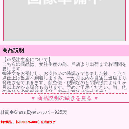
商品説明
【※受注生産について】
こちらの商品は、受注生産の為、当店より出荷までお時間を
要します。
御注文をお受けし、お支払いの確認ができました後、１点１
点仕上げ当店へ到着します為、一か月以内を目途に当店より
発送させて頂きます。航空便・税関なのどの関係により１ヶ
月以上かかる場合もあります。予めご了承ください。尚、他
の商品との同梱発送及び、同一お支払は行えません。
▼ 商品説明の続きを見る ▼
ネクロマンス NECROMANCEの【義眼リング】シリーズ!!
邪悪な爪が義眼を握りしめる【シルバーイーヴィルクロー義
眼リング】
材質◆Glass Eye/シルバー925製
とても特別で貴重なガラス製のグラスアイを使用してる為、
グラスアイの御用意できた時のみ受注をお受けできる商品と
◆付属品：【NECROMANCE】証明書タグ
なります。
Glass Eyeが一段と不気味さを漂わし、NECROMANCEの目