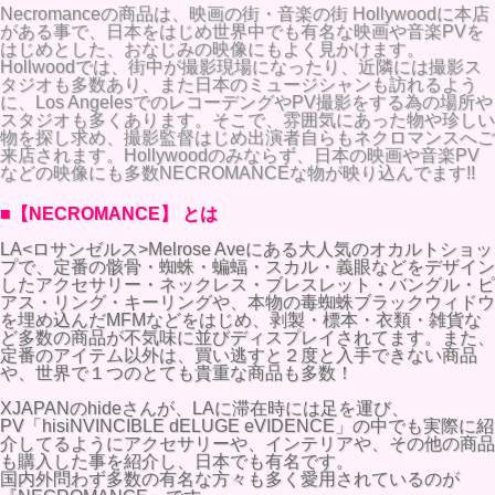
Necromanceの商品は、映画の街・音楽の街 Hollywoodに本店
がある事で、日本をはじめ世界中でも有名な映画や音楽PVを
はじめとした、おなじみの映像にもよく見かけます。
Hollwoodでは、街中が撮影現場になったり、近隣には撮影ス
タジオも多数あり、また日本のミュージシャンも訪れるよう
に、Los AngelesでのレコーデングやPV撮影をする為の場所や
スタジオも多くあります。そこで、雰囲気にあった物や珍しい
物を探し求め、撮影監督はじめ出演者自らもネクロマンスへご
来店されます。Hollywoodのみならず、日本の映画や音楽PV
などの映像にも多数NECROMANCEな物が映り込んでます!!
■【NECROMANCE】 とは
LA<ロサンゼルス>Melrose Aveにある大人気のオカルトショッ
プで、定番の骸骨・蜘蛛・蝙蝠・スカル・義眼などをデザイン
したアクセサリー・ネックレス・ブレスレット・バングル・ピ
アス・リング・キーリングや、本物の毒蜘蛛ブラックウィドウ
を埋め込んだMFMなどをはじめ、剥製・標本・衣類・雑貨な
ど多数の商品が不気味に並びディスプレイされてます。また、
定番のアイテム以外は、買い逃すと２度と入手できない商品
や、世界で１つのとても貴重な商品も多数！
XJAPANのhideさんが、LAに滞在時には足を運び、
PV「hisiNVINCIBLE dELUGE eVIDENCE」の中でも実際に紹
介してるようにアクセサリーや、インテリアや、その他の商品
も購入した事を紹介し、日本でも有名です。
国内外問わず多数の有名な方々も多く愛用されているのが